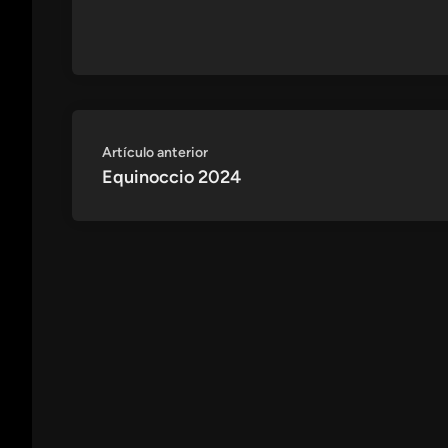
Navegación
Artículo
Artículo anterior
anterior:
Equinoccio 2024
de
entradas