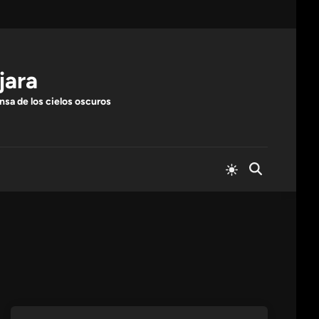
jara
nsa de los cielos oscuros
Cambiar
Abrir
a
búsqueda
modo
claro