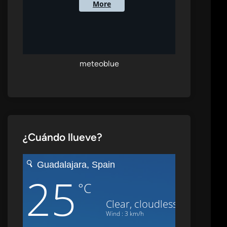
meteoblue
o
te:
¿Cuándo llueve?