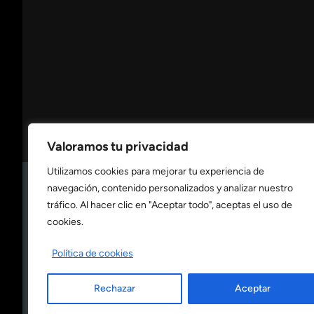
Valoramos tu privacidad
Utilizamos cookies para mejorar tu experiencia de
navegación, contenido personalizados y analizar nuestro
Consulta nuestra
política de privacidad
tráfico. Al hacer clic en "Aceptar todo", aceptas el uso de
cookies.
Consulta nuestra
política de cookies
Política de cookies
Rechazar
Aceptar