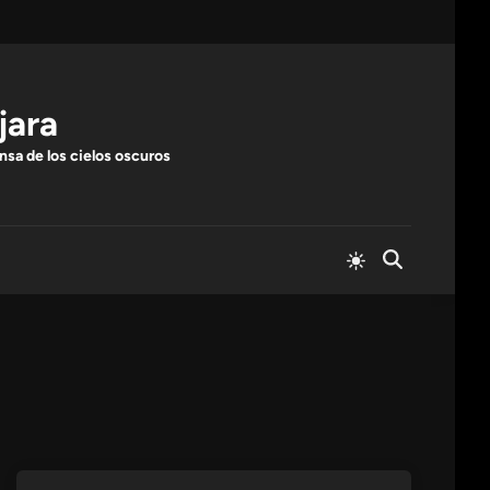
jara
nsa de los cielos oscuros
Cambiar
Abrir
a
búsqueda
modo
claro