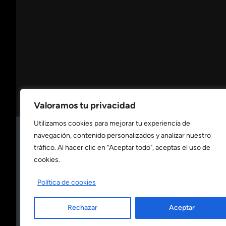
Valoramos tu privacidad
Utilizamos cookies para mejorar tu experiencia de
navegación, contenido personalizados y analizar nuestro
Consulta nuestra
política de privacidad
tráfico. Al hacer clic en "Aceptar todo", aceptas el uso de
cookies.
Consulta nuestra
política de cookies
Política de cookies
Rechazar
Aceptar