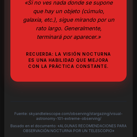
«Si no ves nada donde se supone
que hay un objeto (cúmulo,
galaxia, etc.), sigue mirando por un
rato largo. Generalmente,
terminará por aparecer.»
RECUERDA: LA VISIÓN NOCTURNA
ES UNA HABILIDAD QUE MEJORA
CON LA PRÁCTICA CONSTANTE.
Fuente: skyandtelescope.com/observing/stargazing/visual-
astronomy-101-extreme-observing/
Basado en el documento: «ALGUNAS RECOMENDACIONES PARA
OBSERVACIÓN NOCTURNA POR UN TELESCOPIO»