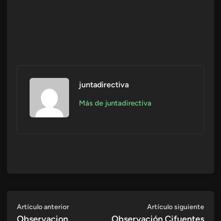
juntadirectiva
Más de juntadirectiva
Navegación
Artículo
Artí
Artículo anterior
Artículo siguiente
anterior:
sigui
Observacion
Observación Cifuentes