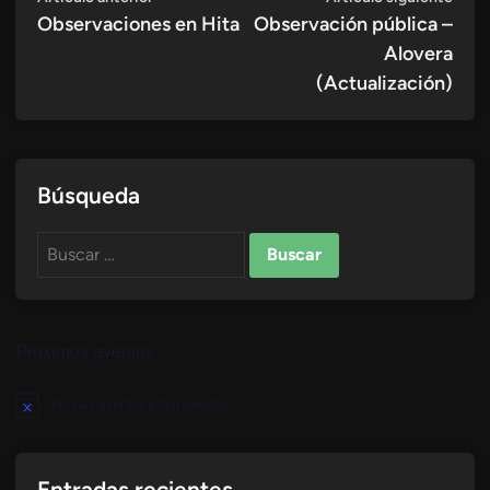
anterior:
sigui
Observaciones en Hita
Observación pública –
de
Alovera
entradas
(Actualización)
Búsqueda
Buscar:
Próximos eventos
No hay eventos programados.
Aviso
Entradas recientes