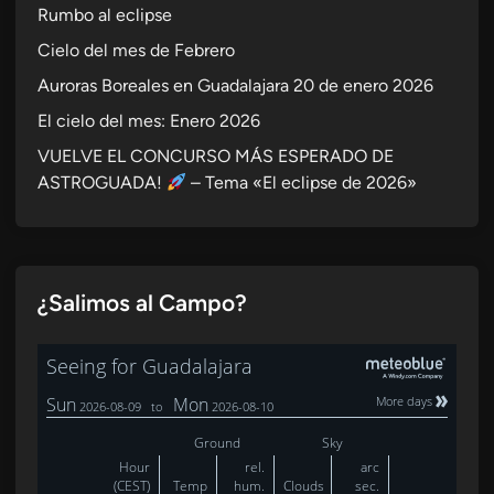
a
Rumbo al eclipse
ñ
Cielo del mes de Febrero
a
Auroras Boreales en Guadalajara 20 de enero 2026
d
i
El cielo del mes: Enero 2026
d
VUELVE EL CONCURSO MÁS ESPERADO DE
o
ASTROGUADA!
– Tema «El eclipse de 2026»
d
e
m
o
¿Salimos al Campo?
n
i
t
o
r
i
z
a