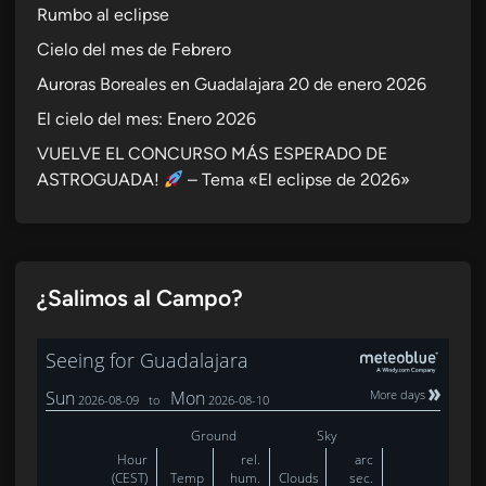
a
Rumbo al eclipse
ñ
Cielo del mes de Febrero
a
Auroras Boreales en Guadalajara 20 de enero 2026
d
i
El cielo del mes: Enero 2026
d
VUELVE EL CONCURSO MÁS ESPERADO DE
o
ASTROGUADA!
– Tema «El eclipse de 2026»
d
e
m
o
¿Salimos al Campo?
n
i
t
o
r
i
z
a