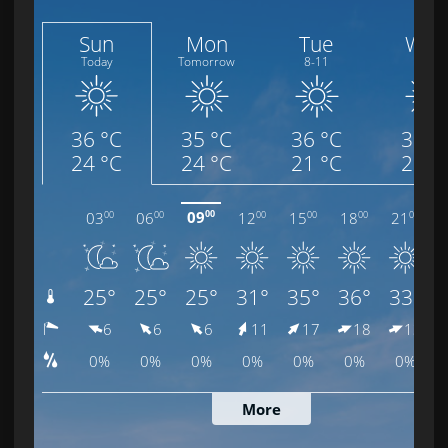
l
o
g
í
a
e
s
p
a
c
i
a
l