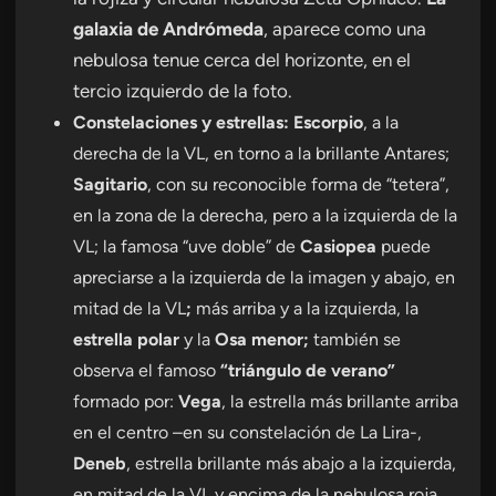
galaxia de Andrómeda
, aparece como una
nebulosa tenue cerca del horizonte, en el
tercio izquierdo de la foto.
Constelaciones y estrellas: Escorpio
, a la
derecha de la VL, en torno a la brillante Antares;
Sagitario
, con su reconocible forma de “tetera”,
en la zona de la derecha, pero a la izquierda de la
VL; la famosa “uve doble” de
Casiopea
puede
apreciarse a la izquierda de la imagen y abajo, en
mitad de la VL
;
más arriba y a la izquierda, la
estrella polar
y la
Osa menor;
también se
observa el famoso
“triángulo de verano”
formado por:
Vega
, la estrella más brillante arriba
en el centro –en su constelación de La Lira-,
Deneb
, estrella brillante más abajo a la izquierda,
en mitad de la VL y encima de la nebulosa roja