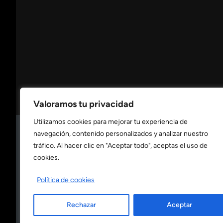
Valoramos tu privacidad
Utilizamos cookies para mejorar tu experiencia de
navegación, contenido personalizados y analizar nuestro
Consulta nuestra
política de privacidad
tráfico. Al hacer clic en "Aceptar todo", aceptas el uso de
cookies.
Consulta nuestra
política de cookies
Política de cookies
Rechazar
Aceptar