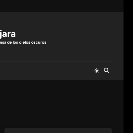
jara
nsa de los cielos oscuros
Cambiar
Abrir
a
búsqueda
modo
claro