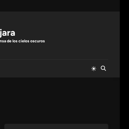
jara
nsa de los cielos oscuros
Cambiar
Abrir
a
búsqueda
modo
claro