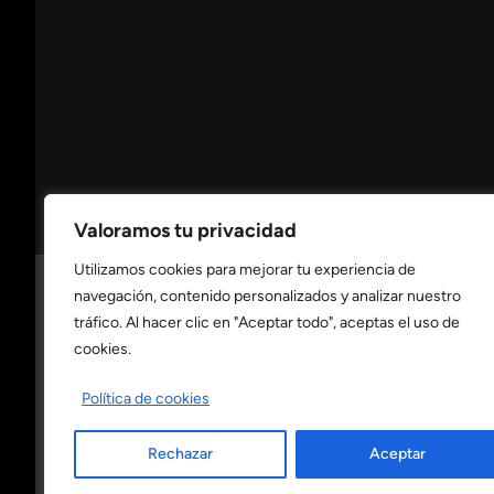
Valoramos tu privacidad
Utilizamos cookies para mejorar tu experiencia de
navegación, contenido personalizados y analizar nuestro
Consulta nuestra
política de privacidad
tráfico. Al hacer clic en "Aceptar todo", aceptas el uso de
cookies.
Consulta nuestra
política de cookies
Política de cookies
Rechazar
Aceptar