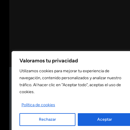
Valoramos tu privacidad
Utilizamos cookies para mejorar tu experiencia de
navegación, contenido personalizados y analizar nuestro
Consulta nuestra
política de privacidad
tráfico. Al hacer clic en "Aceptar todo", aceptas el uso de
cookies.
Consulta nuestra
política de cookies
Política de cookies
Rechazar
Aceptar