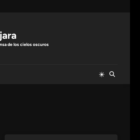
jara
nsa de los cielos oscuros
Cambiar
Abrir
a
búsqueda
modo
claro