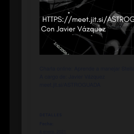
Charla online: Aprende a manejar Stell
A cargo de: Javier Vázquez
meet.jit.si/ASTROGUADA
DETALLES
Fecha:
4 enero, 2021