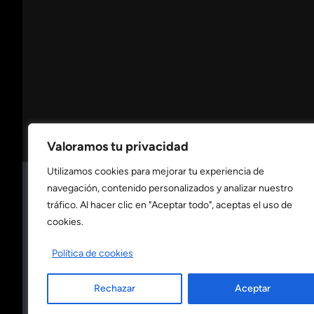
Valoramos tu privacidad
Utilizamos cookies para mejorar tu experiencia de
navegación, contenido personalizados y analizar nuestro
Consulta nuestra
política de privacidad
tráfico. Al hacer clic en "Aceptar todo", aceptas el uso de
cookies.
Consulta nuestra
política de cookies
Política de cookies
Rechazar
Aceptar