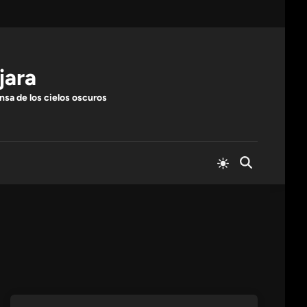
jara
nsa de los cielos oscuros
Cambiar
Abrir
a
búsqueda
modo
claro