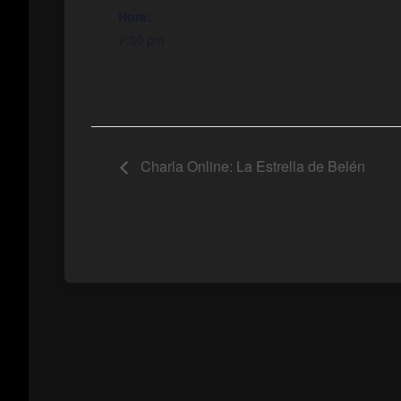
Hora:
7:30 pm
Charla Online: La Estrella de Belén