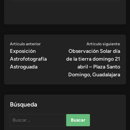
Navegación
Artículo
Artí
Artículo anterior
Artículo siguiente
anterior:
sigui
Exposición
Observación Solar día
de
Astrofotografía
de la tierra domingo 21
entradas
Astroguada
abril – Plaza Santo
Domingo, Guadalajara
Búsqueda
Buscar: