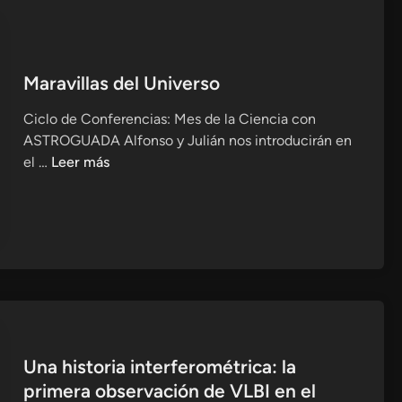
e
c
l
Maravillas del Universo
i
p
Ciclo de Conferencias: Mes de la Ciencia con
s
ASTROGUADA Alfonso y Julián nos introducirán en
e
M
el …
Leer más
a
r
a
v
i
l
l
a
s
Una historia interferométrica: la
d
primera observación de VLBI en el
e