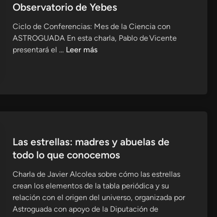
Observatorio de Yebes
l
U
Ciclo de Conferencias: Mes de la Ciencia con
n
ASTROGUADA En esta charla, Pablo de Vicente
i
U
presentará el …
Leer más
v
n
e
a
r
h
s
i
o
s
t
o
Las estrellas: madres y abuelas de
r
todo lo que conocemos
i
a
Charla de Javier Alcolea sobre cómo las estrellas
i
crean los elementos de la tabla periódica y su
n
relación con el origen del universo, organizada por
t
Astroguada con apoyo de la Diputación de
e