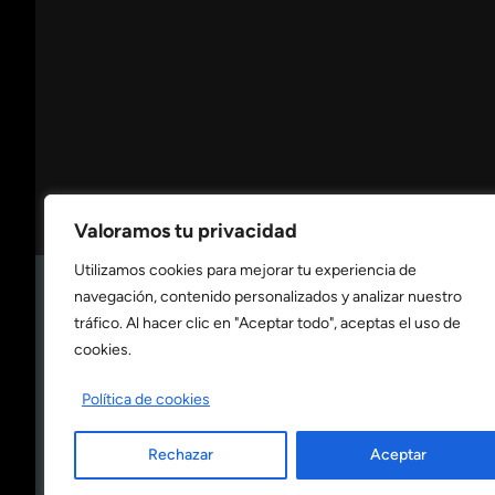
Valoramos tu privacidad
Utilizamos cookies para mejorar tu experiencia de
navegación, contenido personalizados y analizar nuestro
Consulta nuestra
política de privacidad
tráfico. Al hacer clic en "Aceptar todo", aceptas el uso de
cookies.
Consulta nuestra
política de cookies
Política de cookies
Rechazar
Aceptar