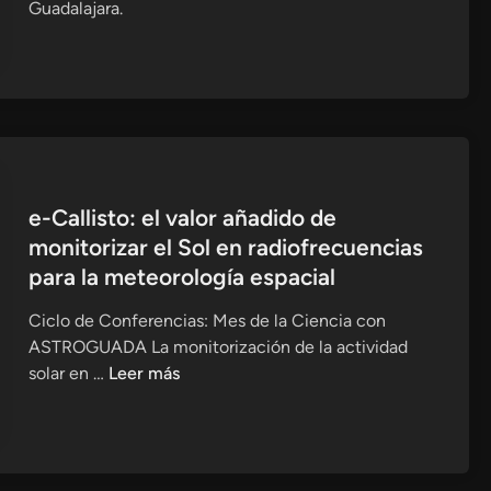
Guadalajara.
r
f
e
r
o
m
é
t
e-Callisto: el valor añadido de
r
monitorizar el Sol en radiofrecuencias
i
para la meteorología espacial
c
a
Ciclo de Conferencias: Mes de la Ciencia con
:
ASTROGUADA La monitorización de la actividad
l
e
solar en …
Leer más
a
-
p
C
r
a
i
l
m