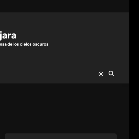
jara
nsa de los cielos oscuros
Cambiar
Abrir
a
búsqueda
modo
claro