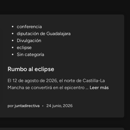
P
conferencia
u
diputación de Guadalajara
b
Divulgación
l
eclipse
i
Sin categoría
c
a
Rumbo al eclipse
d
El 12 de agosto de 2026, el norte de Castilla-La
o
R
Mancha se convertirá en el epicentro …
Leer más
e
u
n
m
por
juntadirectiva
•
24 junio, 2026
b
o
a
l