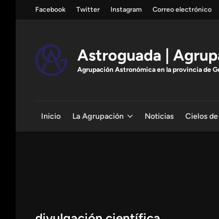
Saltar
Facebook
Twitter
Instagram
Correo electrónico
al
contenido
Astroguada | Agrup
Agrupación Astronómica en la provincia de Gua
Inicio
La Agrupación
Noticias
Cielos de
divulgación científica