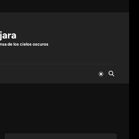
jara
nsa de los cielos oscuros
Cambiar
Abrir
a
búsqueda
modo
claro