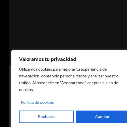
Valoramos tu privacidad
Utilizamos cookies para mejorar tu experiencia de
navegación, contenido personalizados y analizar nuestro
Consulta nuestra
política de privacidad
tráfico. Al hacer clic en "Aceptar todo", aceptas el uso de
cookies.
Consulta nuestra
política de cookies
Política de cookies
Rechazar
Aceptar