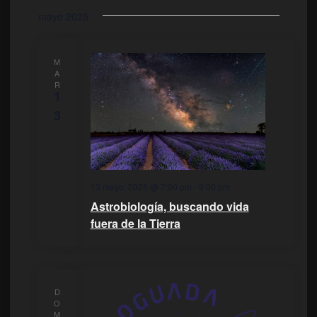
mayo 2025
M
A
R
1
3
13 mayo, 2025 @ 7:00 pm
-
9:00 pm
Astrobiología, buscando vida
fuera de la Tierra
D
O
M