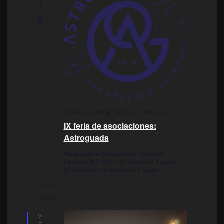
1
8
18 mayo, 2025 @ 10:00 am
-
2:00 pm
IX feria de asociaciones:
Astroguada
Parque de la Concordia
C. de María
Pacheco, 83, 19001 Guadalajara, España,
Guadalajara, Guadalajara, España
VI