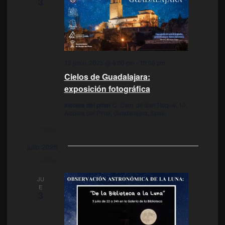
3
13 junio, 2025 @ 6:00 pm
-
10:00 pm
Cielos de Guadalajara:
exposición fotográfica
alcolea del pinar
C. Cam. de San Roque, 10,
Alcolea del Pinar, Guadalajara, Spain
julio 2025
JU
E
3