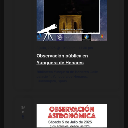
3 julio, 2025 @ 10:30 pm
-
11:30 pm
Observación pública en
Yunquera de Henares
Biblioteca Yunquera de Henares
Calle
palacio 1, Yunquera de Henares,
Guadalajara, Spain
SÁ
B
5