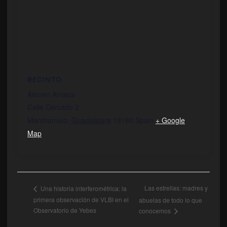
RECINTO
Ateneo Arriaca
Calle Cercado 2
Marchamalo
,
Guadalajara
19180
Spain
+ Google
Map
Las estrellas: madres y
Una historia interferométrica: la
primera observación de VLBI en el
abuelas de todo lo que
Observatorio de Yebes
conocemos