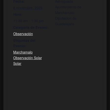
Fecha:
Astroguada
Ayuntamiento de
8 noviembre, 2025
Marchamalo
Hora:
Diputacion de
11:30 am - 1:30 pm
Guadalajara
Categoría de Evento:
Observación
Etiquetas del
Evento:
Marchamalo
,
Observación Solar
,
Solar