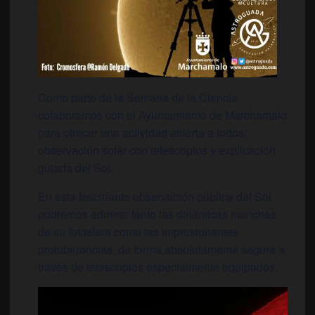
Como parte de la Semana de la Ciencia
colaboramos con el Ayuntamiento de Marchamalo
para ofrecer una actividad abierta a todos:
observación solar con telescopios y explicación
guiada del Sol.
En esta fascinante observación pública del Sol
podremos admirar tanto las dinámicas manchas
de su fotosfera como las impresionantes
protuberancias, de forma absolutamente segura a
través de telescopios especialmente equipados.