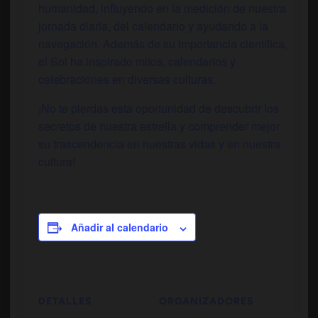
humanidad, influyendo en la medición de nuestra
jornada diaria, del calendario y ayudando a la
navegación. Además de su importancia científica,
el Sol ha inspirado mitos, calendarios y
celebraciones en diversas culturas.
¡No te pierdas esta oportunidad de descubrir los
secretos de nuestra estrella y comprender mejor
su trascendencia en nuestras vidas y en nuestra
cultura!
Añadir al calendario
DETALLES
ORGANIZADORES