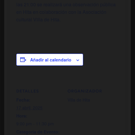
las 21:00 se realizará una observación pública
en Hita en colaboración con la Asociación
cultural Villa de Hita.
Añadir al calendario
DETALLES
ORGANIZADOR
Fecha:
Villa de Hita
17 abril, 2025
Hora:
9:00 pm - 11:30 pm
Categoría de Evento: