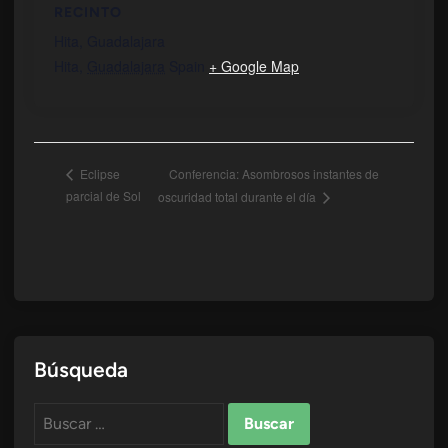
RECINTO
Hita, Guadalajara
Hita
,
Guadalajara
Spain
+ Google Map
Conferencia: Asombrosos instantes de
Eclipse
parcial de Sol
oscuridad total durante el día
Búsqueda
Buscar: