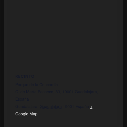
RECINTO
Parque de la Concordia
C. de María Pacheco, 83, 19001 Guadalajara,
España
Guadalajara
,
Guadalajara
19001
España
+
Google Map