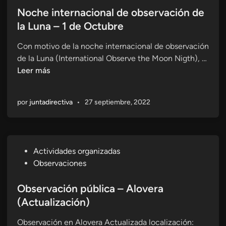
r
a
l
Noche internacional de observación de
n
c
i
la Luna – 1 de Octubre
a
o
c
c
n
Con motivo de la noche internacional de observación
a
i
E
N
de la Luna (International Observe the Moon Nigth), …
d
o
S
o
Leer más
o
n
A
c
e
a
«
h
n
l
G
por
juntadirectiva
•
27 septiembre, 2022
e
o
a
i
b
i
n
s
a
t
e
V
P
Actividades organizadas
e
r
a
u
Observaciones
r
v
r
b
n
a
i
l
Observación pública – Alovera
a
c
»
i
(Actualización)
c
i
c
i
ó
Observación en Alovera Actualizada localización:
a