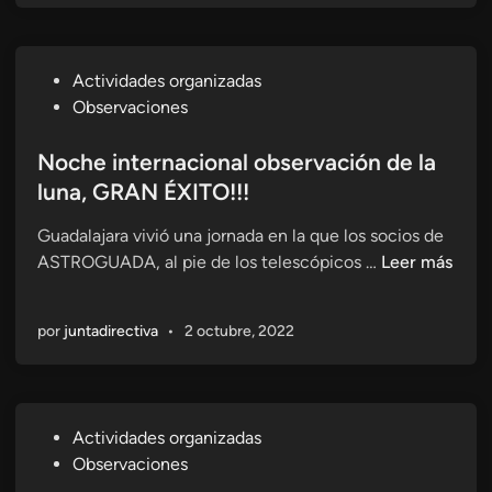
l
n
c
a
t
s
o
P
Actividades organizadas
A
c
u
Observaciones
s
i
b
t
e
l
Noche internacional observación de la
r
n
i
luna, GRAN ÉXITO!!!
o
c
c
n
Guadalajara vivió una jornada en la que los socios de
i
a
ó
N
ASTROGUADA, al pie de los telescópicos …
a
Leer más
d
m
o
c
o
i
c
i
e
c
por
juntadirectiva
•
2 octubre, 2022
h
u
n
a
e
d
s
i
a
n
d
P
Actividades organizadas
t
a
u
Observaciones
e
n
b