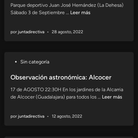
o
n
Parque deportivo Juan José Hernández (La Dehesa)
d
n
d
O
Sábado 3 de Septiembre …
Leer más
o
a
e
b
e
l
l
s
n
d
por
juntadirectiva
•
28 agosto, 2022
a
e
e
l
r
o
u
v
b
n
a
s
P
Sin categoría
a
c
e
u
,
i
r
b
Observación astronómica: Alcocer
G
ó
v
l
R
n
17 de AGOSTO 22:30H En los jardines de la Alcarria
a
i
A
p
O
de Alcocer (Guadalajara) para todos los …
Leer más
c
c
N
ú
b
i
a
É
b
s
ó
d
X
l
por
juntadirectiva
•
12 agosto, 2022
e
n
o
I
i
r
d
e
T
c
v
e
n
O
a