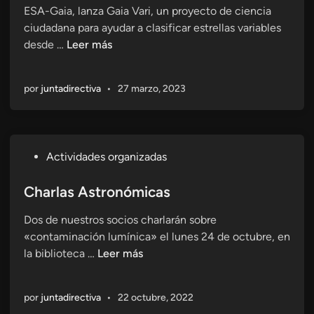
s
ESA-Gaia, lanza Gaia Vari, un proyecto de ciencia
c
o
ciudadana para ayudar a clasificar estrellas variables
a
l
C
desde …
Leer más
d
a
o
o
r
l
e
e
por
juntadirectiva
•
27 marzo, 2023
a
n
n
b
G
o
u
r
a
P
Actividades organizadas
a
d
u
c
a
b
Charlas Astronómicas
i
l
l
ó
Dos de nuestros socios charlarán sobre
a
i
n
«contaminación lumínica» el lunes 24 de octubre, en
j
c
p
C
la biblioteca …
Leer más
a
a
r
h
r
d
o
a
a
o
y
por
juntadirectiva
•
22 octubre, 2022
r
e
e