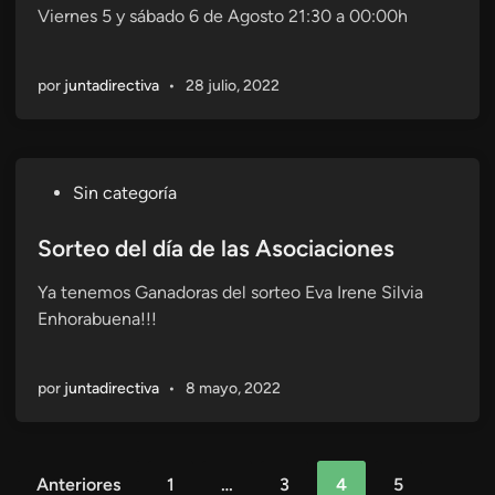
e
c
Viernes 5 y sábado 6 de Agosto 21:30 a 00:00h
c
c
s
i
o
a
e
ó
c
d
n
por
juntadirectiva
•
28 julio, 2022
n
e
o
H
)
r
e
i
n
t
a
P
Sin categoría
u
b
Sorteo del día de las Asociaciones
l
Ya tenemos Ganadoras del sorteo Eva Irene Silvia
i
Enhorabuena!!!
c
a
d
por
juntadirectiva
•
8 mayo, 2022
o
e
n
Paginación
Anteriores
1
…
3
4
5