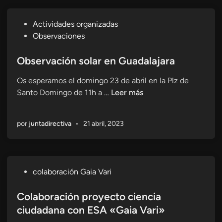
P
Actividades organizadas
u
Observaciones
b
l
Observación solar en Guadalajara
i
Os esperamos el domingo 23 de abril en la Plz de
c
O
Santo Domingo de 11h a …
Leer más
a
b
d
s
o
por
juntadirectiva
•
21 abril, 2023
e
e
r
n
v
a
P
colaboración Gaia Vari
c
u
i
b
Colaboración proyecto ciencia
ó
l
ciudadana con ESA «Gaia Vari»
n
i