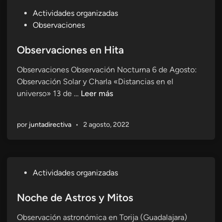
a
l
!
–
P
Actividades organizadas
c
a
!
A
u
Observaciones
i
L
!
l
b
ó
u
o
l
Observaciones en Hita
n
n
v
i
a
a
Observaciones Observación Nocturna 6 de Agosto:
e
c
s
–
Observación Solar y Charla «Distancias en el
r
a
t
1
O
universo» 13 de …
Leer más
a
d
r
d
b
(
o
o
e
s
A
e
n
O
por
juntadirectiva
•
2 agosto, 2022
e
c
n
ó
c
r
t
m
t
v
u
i
u
a
a
c
b
P
Actividades organizadas
c
l
a
r
u
i
i
:
e
b
Noche de Astros y Mitos
o
z
A
l
n
a
Observación astronómica en Torija (Guadalajara)
l
i